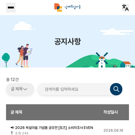
공지사항
총
12
건
글 제목
글 제목
글 제목
작성일시
글 내용
📢 2026 독일마을 기념품 공모전 [뚀즈] 소비자조사 EVEN
2026.06.19
T
조회
245