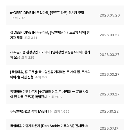
🏡DEEP DIVE IN 독일마을, [도르프 라움] 참가자 모집
2026.05.20
조회
297
🎨DEEP DIVE IN 독일마을, [독일마을 어반드로잉 데이] 참
2026.03.27
가자 모집
조회
341
📣독일마을 관광창업 아카데미 [남해창업 워킹홀릭데이] 참가
2026.03.27
자 모집
조회
228
[독일마을, 홈 토크🏠💬 : 당신을 기다리는 두 개의 집, 두개의
2026.03.27
이야기] 사전 신청
조회
152
독일마을 여행라운지 [✈문화를 싣고 온 사람들 — 문화 사절
2026.03.27
이 된 파독 근로자] 특별전시
조회
208
✨독일마을호텔 숙박 EVENT✨
2025.10.22
조회
1,623
독일마을 여행자라운지 [Das Archiv 기록의 방] 전시📷🎨
2025.07.17