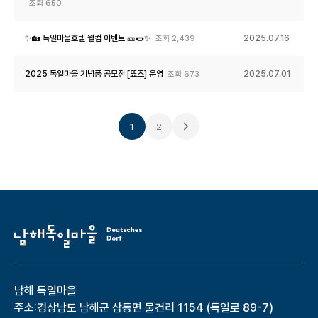
조회
650
✨🏡 독일마을호텔 웰컴 이벤트 🎫🌭✨
2025.07.16
조회
2,439
2025 독일마을 기념품 공모전 [뚀즈] 운영
2025.07.01
조회
673
1
2
남해 독일마을
주소:
경상남도 남해군 삼동면 물건리 1154 (독일로 89-7)