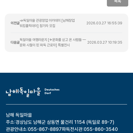
목록
📣독일마을 관광창업 아카데미 [남해창업
이전글
2026.03.27 16:55:39
워킹홀릭데이] 참가자 모집
독일마을 여행라운지 [✈문화를 싣고 온 사람들 —
다음글
2026.03.27 10:19:35
문화 사절이 된 파독 근로자] 특별전시
남해 독일마을
주소:
경상남도 남해군 삼동면 물건리 1154 (독일로 89-7)
관광안내소:
055-867-8897
파독전시관:
055-860-3540